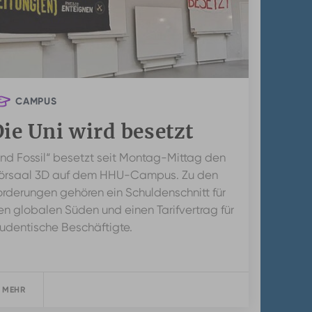
CAMPUS
ie Uni wird besetzt
End Fossil“ besetzt seit Montag-Mittag den
örsaal 3D auf dem HHU-Campus. Zu den
orderungen gehören ein Schuldenschnitt für
en globalen Süden und einen Tarifvertrag für
tudentische Beschäftigte.
 MEHR