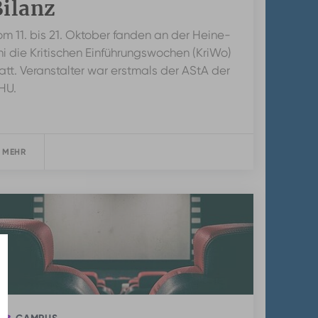
Bilanz
om 11. bis 21. Oktober fanden an der Heine-
ni die Kritischen Einführungswochen (KriWo)
att. Veranstalter war erstmals der AStA der
HU.
 MEHR