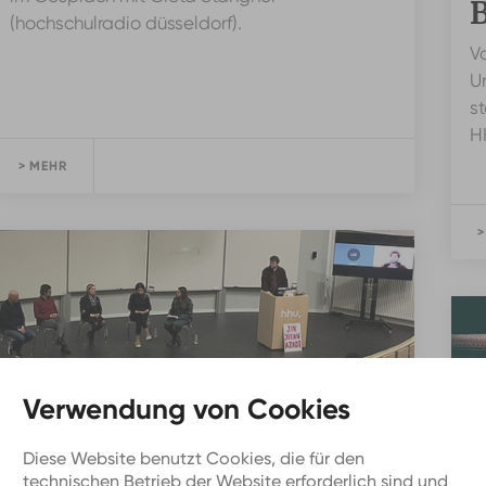
(hochschulradio düsseldorf).
V
U
st
H
> MEHR
>
Diese Website benutzt Cookies, die für den
CAMPUS
technischen Betrieb der Website erforderlich sind und