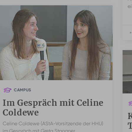
e
>
CAMPUS
Im Gespräch mit Celine
Coldewe
T
Celine Coldewe (AStA-Vorsitzende der HHU)
im Gespräch mit Greta Stangner