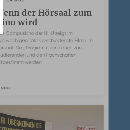
CAMPUS
Wenn der Hörsaal zum
Kino wird
as Campuskino der HHU zeigt im
weiwöchigen Takt verschiedenste Filme im
örsaal. Das Programm kann auch von
tudierenden und den Fachschaften
itbestimmt werden.
 MEHR