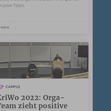
in paar Tipps.
 MEHR
CAMPUS
KriWo 2022: Orga-
eam zieht positive