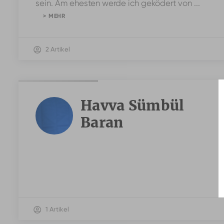
sein. Am ehesten werde ich geködert von ...
> MEHR
2 Artikel
Havva Sümbül
Baran
1 Artikel