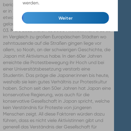
werden.
Mehr Infos
berichtete über Klimademonstrationen, an denen
er in Tokyo selber teilgenommen hatte. Er sei mit
etwa 50 anderen Teilnehmer:innen zusammen
Weiter
gelaufen. Auch bei dem globalen Klimastreik am
03. März 2023 waren es 5000 Aktivist:innen. Das es
im Vergleich zu großen Europäischen Städten wo
zehntausende auf die Straßen gingen liege vor
allem, so Noah, an der schwierigen Geschichte, die
Japan mit Aktivismus habe. In den 60er Jahren
erreichte die Protestbewegung ihr Hoch und bei
einer Universitätsbesetzung verstarb eine
Studentin. Das präge die Japaner:innen bis heute,
weshalb sie kein gutes Verhältnis zur Protestkultur
haben. Schon seit den 50er Jahren hat Japan eine
konservative Regierung, was auch für die
konservative Gesellschaft in Japan spricht, welche
kein Verständnis für Proteste von jüngeren
Menschen zeigt. All diese Faktoren würden dazu
führen, dass es nicht viele Aktivistinnen gibt und
generell das Verständnis der Gesellschaft für