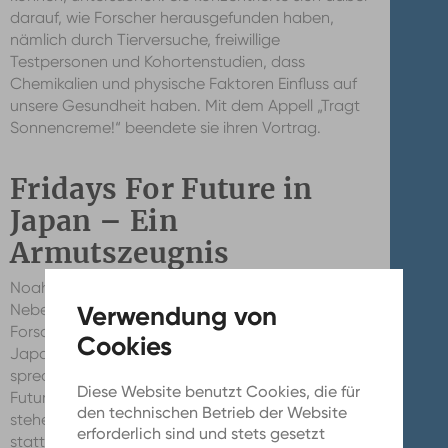
darauf, wie Forscher herausgefunden haben,
nämlich durch Tierversuche, freiwillige
Testpersonen und Kohortenstudien, dass
Chemikalien und physische Faktoren Einfluss auf
unsere Gesundheit haben. Mit dem Appell „Tragt
Sonnencreme!“ beendete sie ihren Vortrag.
Fridays For Future in
Japan – Ein
Armutszeugnis
Noah studiert Modernes Japan und Anglistik im
Nebenfach. „In meinem Vortrag geht es um ein
Forschungsprojekt, dass ich während meines
Japanaufenthalts letztes Jahr gemacht habe. Ich
spreche über die Klimabewegung Fridays For
Diese Website benutzt Cookies, die für
Future in Tokyo und vor welchen Problemen sie
den technischen Betrieb der Website
stehen“. Gesehen, dass der Science Slam
erforderlich sind und stets gesetzt
stattfindet, habe er über Instagram. Noah