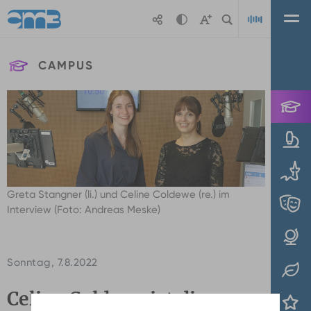
Zum Hauptinhalt springen
CAMPUS
Playl
Greta Stangner (li.) und Celine Coldewe (re.) im
Interview (Foto: Andreas Meske)
Sonntag, 7.8.2022
Celine Coldewe ist die neue