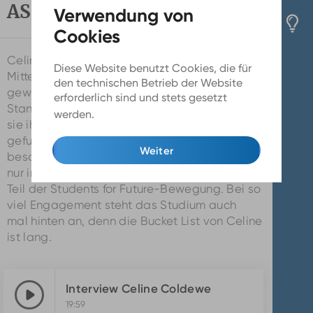
AStA-Vorsitzende der HHU
Celine Coldewe ist 25 Jahre alt und wurde
Diese Website benutzt Cookies, die für
Mitte Juli zur AStA-Vorsitzenden der Heine-Uni
den technischen Betrieb der Website
gewählt. Celine erzählt im Interview mit Greta
erforderlich sind und stets gesetzt
Stangner von hochschulradio düsseldorf, wie
werden.
Mehr Infos
sie ihren Weg in die Hochschulpolitik
gefunden hat und welche Ziele ihr dabei
Weiter
besonders am Herzen liegen. Sie ist aber nicht
nur in der Hochschulpolitik aktiv, sondern auch
Teil der Students for Future-Bewegung. Bei so
viel Engagement steht das Studium auch
mal hinten an, denn die Bucket List von Celine
ist lang.
Interview Celine Coldewe
19:59