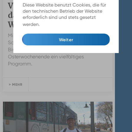
Veranstaltungstipps für
Diese Website benutzt Cookies, die für
den technischen Betrieb der Website
das erste April-
erforderlich sind und stets gesetzt
Wochenende
werden.
Mehr Infos
Mit schillernden Partynächten,
Weiter
Schlossführungen und einem besonderen
Bingo-Abend bietet Düsseldorf am
Osterwochenende ein vielfältiges
Programm.
> MEHR