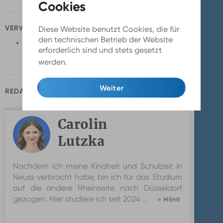
VERWANDTE NACHRICHTEN
Diese Website benutzt Cookies, die für
den technischen Betrieb der Website
Türen auf für Studieninteressierte
erforderlich sind und stets gesetzt
19.06.2026
werden.
Mehr Infos
Weiter
REDAKTION
Carolin
Lutzka
Nachdem ich meine Kindheit und Schulzeit in
Neuss verbracht habe, bin ich für das Studium
auf die andere Rheinseite nach Düsseldorf
gezogen. Hier studiere ich seit 2024 ...
> MEHR