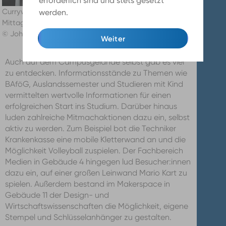
erforderlich sind und stets gesetzt
Currywurst, Pizza, Waffeln, Crêpes: „Lecker
werden.
Mehr Infos
Mittagessen“ auch abseits der Mensa
© Johanna Warszawa
Weiter
Auch auf dem Campusgelände selbst gab es viel
zu entdecken. Informationsstände zu Themen wie
BAföG, Auslandssemester und Studieren mit Kind
vermittelten wertvolle Informationen für einen
erfolgreichen Start ins Studium. Darüber hinaus
luden zahlreiche Mitmachaktionen dazu ein, selbst
aktiv zu werden. Zum Beispiel bot die Techniker
Krankenkasse eine mobile Kletterwand an und die
Möglichkeit Volleyball zuspielen. Der Fachbereich
Medien in Gebäude 4 hingegen lud Besucher:innen
dazu ein, auf einer großen Leinwand Mario Kart zu
spielen. Außerdem bestand im Makerspace in
Gebäude 11 der Design- und
Wirtschaftswissenschaften die Möglichkeit, eigene
Stempel und Schlüsselanhänger zu gestalten.