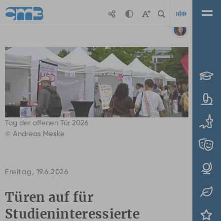
Zum Hauptinhalt springen
Michelle
Pieczyk
Playl
Tag der offenen Tür 2026
© Andreas Meske
Freitag, 19.6.2026
Türen auf für
Studieninteressierte