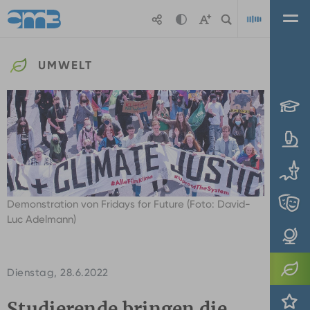
Zum Hauptinhalt springen
UMWELT
Playl
Demonstration von Fridays for Future (Foto: David-
Luc Adelmann)
Dienstag, 28.6.2022
Studierende bringen die