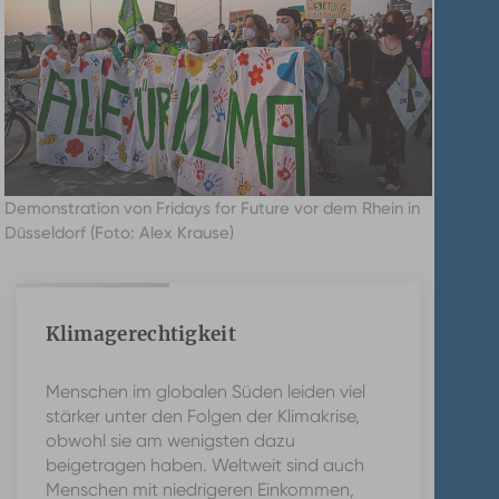
Demonstration von Fridays for Future vor dem Rhein in
Düsseldorf (Foto: Alex Krause)
Klimagerechtigkeit
Menschen im globalen Süden leiden viel
stärker unter den Folgen der Klimakrise,
obwohl sie am wenigsten dazu
beigetragen haben. Weltweit sind auch
Menschen mit niedrigeren Einkommen,