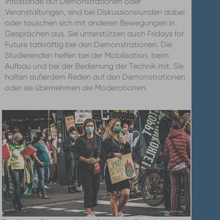
Infostände auf Demonstrationen oder
Veranstaltungen, sind bei Diskussionsrunden dabei
oder tauschen sich mit anderen Bewegungen in
Gesprächen aus. Sie unterstützen auch Fridays for
Future tatkräftig bei den Demonstrationen. Die
Studierenden helfen bei der Mobilisation, beim
Aufbau und bei der Bedienung der Technik mit. Sie
halten außerdem Reden auf den Demonstrationen
oder sie übernehmen die Moderationen.