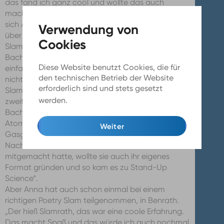
das fand ich ganz cool und wollte das auch
machen.“ An ihre Anfänge im Science Slam erinnert
sich Anna noch gut. „Mein erster Science Slam war
über 'die Physik vom Post-It' “. Das Thema des
Slams nahm Anna von einem Vortrag, den sie im
Bachelor halten musste. „Ich dachte, ich mach das
Diese Website benutzt Cookies, die für
einfach mal als Science Slam. Es war witzig, aber
den technischen Betrieb der Website
nicht gut“, lächelt Anna über ihren ersten Science
erforderlich sind und stets gesetzt
Slam, „ich bin mit der Zeit besser geworden. Mein
werden.
Mehr Infos
zweiter Science Slam war dann über meine
Bachelorarbeit. Da ging es um die Analyse von
Atomwolken zweier Elemente, die dann zu einem
Weiter
Gasgemisch werden sollten.“
Nachdem Anna dann bei vielen Science Slam
mitgemacht hatte, wollte sie auch ihr eigenes
Format gründen und so kam es zu Stand-Up
Science“.
Aber Anna hat auch schon einmal bei einem
richtigen Poetry Slam teilgenommen, in Benrath.
„Der hieß Slamrath, das war eine coole Erfahrung.
Das macht Spaß und das würde ich auch nochmal