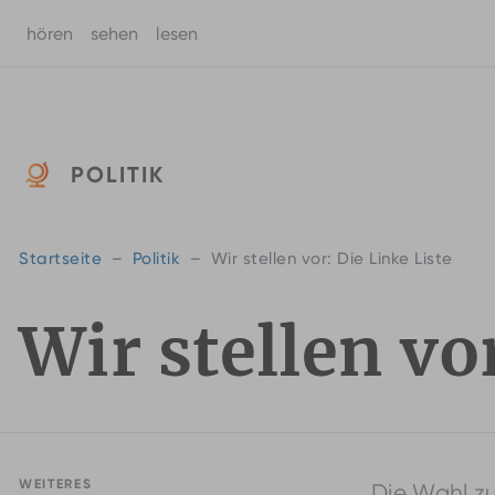
hören
sehen
lesen
Zum Hauptinhalt springen
POLITIK
Startseite
Politik
Wir stellen vor: Die Linke Liste
Wir stellen vo
WEITERES
Die Wahl zu