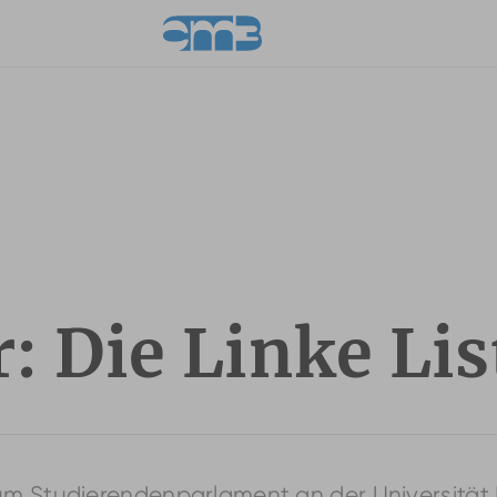
r: Die Linke Lis
m Studierendenparlament an der Universität Dü