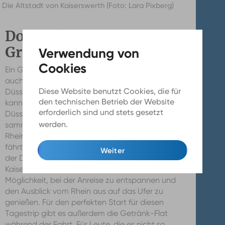
Die Altstadt von Kaiserswerth (Foto: Lara Pixberg)
Dorf-Charme in der
Großstadt
Ein Großteil der Beliebtheit lässt sich bestimmt
auch durch die Nähe und einfache Anbindung von
Diese Website benutzt Cookies, die für
Düsseldorf aus erklären. Viele großartige Eindrücke
den technischen Betrieb der Website
kann man schon bei einer Fahrradtour von
erforderlich sind und stets gesetzt
Düsseldorf nach Kaiserswerth am Rhein entlang
werden.
Mehr Infos
sammeln. In unter einer Stunde ist diese Tour am
Rhein entlang machbar. Auf dem Rhein entlang
fährt die Weiße Flotte. Die Fähre bringt einen von
Weiter
der Düsseldorfer Rheinpromenade direkt nach
Kaiserswerth. Ab 19,90 € hat man so schon die
Möglichkeit, bei der Anreise zu entspannen und
den Ausblick vom Rhein aus auf das Ufer zu
genießen. Für den perfekten Start für diesen
Tagestrip gibt es außerdem die Getränk-Flat
während der Fahrt. Für Leute, die es nicht so