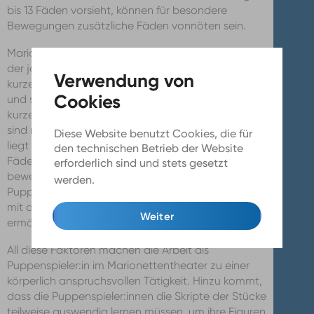
bis 13 Fäden vorsieht, können für besondere
Bewegungen zusätzliche Fäden vonnöten sein.
Marionetten unterscheiden sich auch in der Länge
der jeweiligen Fäden. Es gibt sowohl lange als auch
kurze. Die langen Fäden messen ungefähr 2,75 m
und sind an hellen Spielkreuzen befestigt. Die
kurzen Fäden wiederum kommen auf 1,27 m und
sind mit einem schwarzen Drehkreuz versehen. Das
Diese Website benutzt Cookies, die für
liegt daran, dass Marionetten mit diesen kurzen
den technischen Betrieb der Website
Fäden auch auf der Bühne stehen und sich
erforderlich sind und stets gesetzt
bewegen können müssen. Manchmal sind die
werden.
Mehr Infos
Puppenspieler:innen in Schwarz gekleidet ebenfalls
mit auf der Bühne, um komplexere Bewegungen zu
Weiter
ermöglichen.
All diese Faktoren machen die Arbeit als
Puppenspieler:in im Marionettentheater zu einer
körperlich anspruchsvollen Tätigkeit. Hinzu kommt,
dass die Puppenspieler:innen die Skripte der Stücke
teilweise auswendig lernen müssen, um ihre Figuren