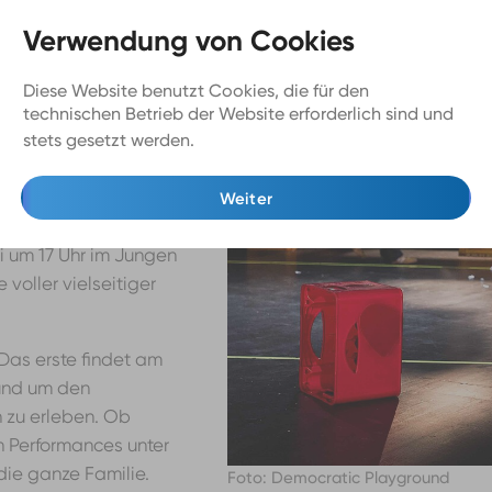
nd
Diese Website benutzt Cookies, die für den
technischen Betrieb der Website erforderlich sind und
r Change“ stellt
stets gesetzt werden.
Mehr Infos
Impact of Performing
regelmäßiger Kontakt
Weiter
i um 17 Uhr im Jungen
voller vielseitiger
Das erste findet am
rund um den
 zu erleben. Ob
n Performances unter
die ganze Familie.
Foto: Democratic Playground