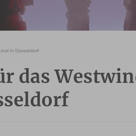
val in Düsseldorf
ür das Westwi
sseldorf