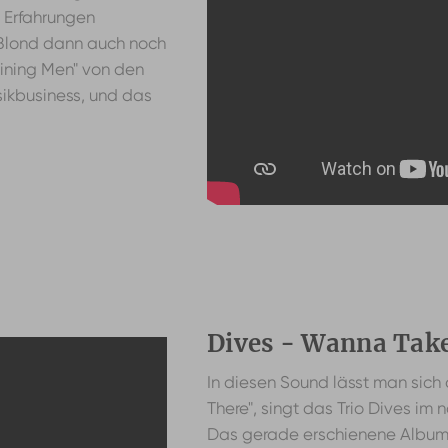
 Erfahrungen
n Blond dann auch noch
Raining Men" von den
sikbusiness, und das
Dives - Wanna Tak
In diesen Sound lässt man sich
There", singt das Trio Dives 
Das gerade erschienene Album i