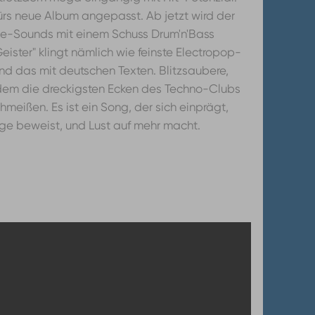
ürs neue Album angepasst. Ab jetzt wird der
e-Sounds mit einem Schuss Drum'n'Bass
ister" klingt nämlich wie feinste Electropop-
nd das mit deutschen Texten. Blitzsaubere,
zdem die dreckigsten Ecken des Techno-Clubs
eißen. Es ist ein Song, der sich einprägt,
ge beweist, und Lust auf mehr macht.