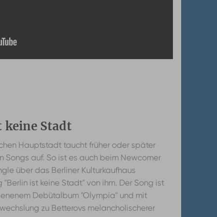
t keine Stadt
chen Hauptstadt taucht früher oder später
den Songs auf. So ist es auch beim Newcomer
ingle über das Berliner Kulturkaufhaus
Berlin ist keine Stadt" von ihm. Der Song ist
chienenem Debütalbum "Olympia" und mit
echslung zu Betterovs melancholischerer