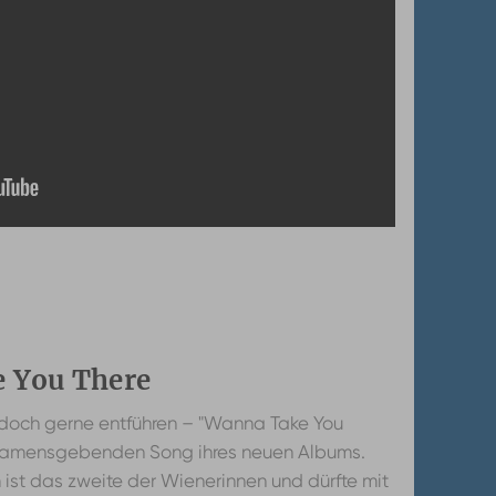
e You There
 doch gerne entführen – "Wanna Take You
im namensgebenden Song ihres neuen Albums.
st das zweite der Wienerinnen und dürfte mit