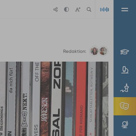
Playlis
Redaktion:
Marlene
Guthseel
(Foto:
Marlene
Guthseel)