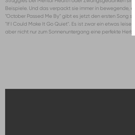
Struggles bei Mental Health oder Zwangsgedanken sind
Beispiele. Und das verpackt sie immer in bewegende, er
"October Passed Me By" gibt es jetzt den ersten Song 
"If I Could Make It Go Quiet". Es ist zwar ein etwas leiser
aber nicht nur zum Sonnenuntergang eine perfekte Herbs