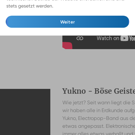
 da nur zwei
stets gesetzt werden.
Mehr Infos
greifende Songs. Mit
seit dem Debütalbum
Weiter
, ruhiger Song, der
tstimmung ausstrahlt.
Yukno - Böse Geist
Wie jetzt? Seit wann liegt die S
wir haben alle in Erdkunde auf
Yukno, Electropop-Band aus der
etwas angepasst. Elektronisch
immer alles etwas verhallt und