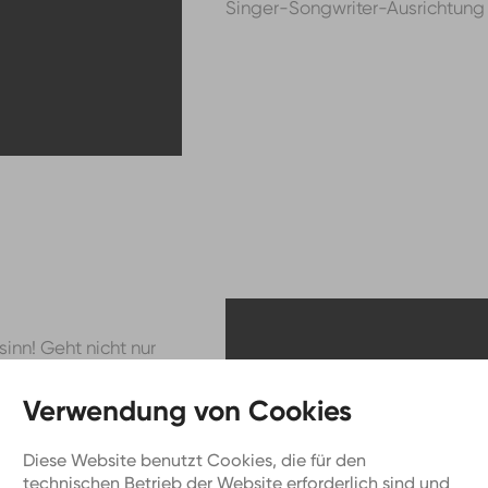
Singer-Songwriter-Ausrichtung i
nn! Geht nicht nur
gen. Als Girl In Red
hingelegt. Ihre Songs
ihre Konzerte ein
Diese Website benutzt Cookies, die für den
klich harte Themen:
technischen Betrieb der Website erforderlich sind und