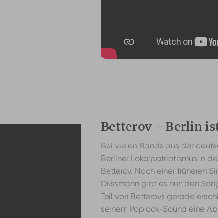
Betterov - Berlin is
Bei vielen Bands aus der deuts
Berliner Lokalpatriotismus in 
Betterov. Nach einer früheren S
Dussmann gibt es nun den Song "
Teil von Betterovs gerade ers
seinem Poprock-Sound eine Abw