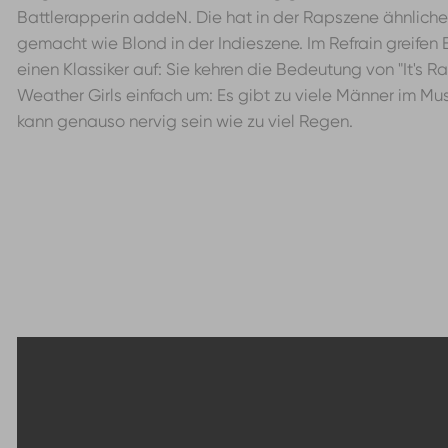
Battlerapperin addeN. Die hat in der Rapszene ähnliche
gemacht wie Blond in der Indieszene. Im Refrain greife
einen Klassiker auf: Sie kehren die Bedeutung von "It's 
Weather Girls einfach um: Es gibt zu viele Männer im Mu
kann genauso nervig sein wie zu viel Regen.