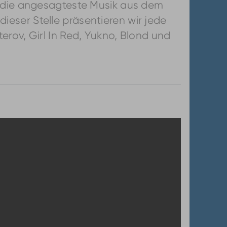
l die angesagteste Musik aus dem
eser Stelle präsentieren wir jede
rov, Girl In Red, Yukno, Blond und