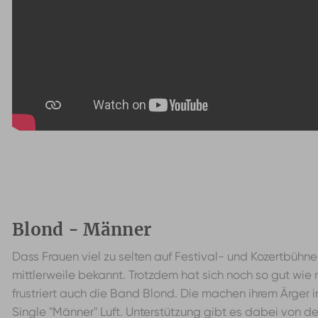
Blond - Männer
Dass Frauen viel zu selten auf Festival- und Kozertbühne
mittlerweile bekannt. Trotzdem hat sich noch so gut wie 
frustriert auch die Band Blond. Die machen ihrem Ärger in
Single "Männer" Luft. Unterstützung gibt es dabei von 