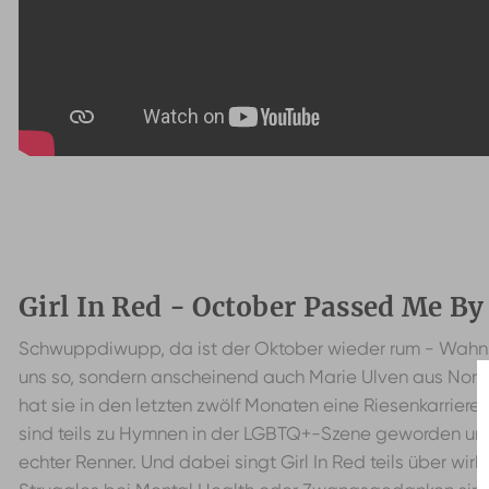
Girl In Red - October Passed Me By
Schwuppdiwupp, da ist der Oktober wieder rum - Wahnsi
uns so, sondern anscheinend auch Marie Ulven aus Norwe
hat sie in den letzten zwölf Monaten eine Riesenkarriere 
sind teils zu Hymnen in der LGBTQ+-Szene geworden und 
echter Renner. Und dabei singt Girl In Red teils über wir