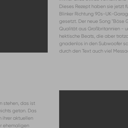
Dieses Rezept haben sie jetzt f
Blinker Richtung 90s-UK-Garag
gesetzt. Der neue Song "Böse Ge
Qualität aus Großbritannien - u
hektische Beats, die aber trot
gnadenlos in den Subwoofer schm
durch den Text auch viel Messa
n stehen, das ist
nichts getan. Das
 ihrer aktuellen
der ehemaligen