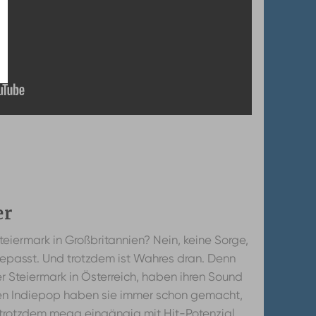
er
teiermark in Großbritannien? Nein, keine Sorge,
gepasst. Und trotzdem ist Wahres dran. Denn
 Steiermark in Österreich, haben ihren Sound
en Indiepop haben sie immer schon gemacht,
 trotzdem mega eingängig mit Hit-Potenzial.