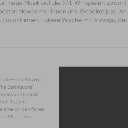
f neue Musik auf die 97.1. Wir spielen sowoh
besten Newcomer:innen und Geheimtipps. An di
avorit:innen - diese Woche mit Alvvays, Bette
ierock-Band Alvvays
 The Earthquake"
 Lyrics von Haruki
 dem Beben",
gle eher an den frühen
en USA auf Tour.