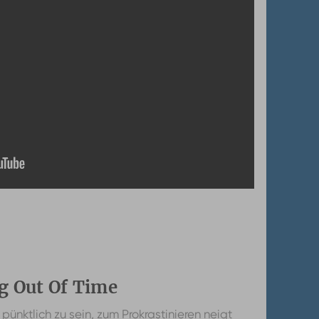
g Out Of Time
pünktlich zu sein, zum Prokrastinieren neigt