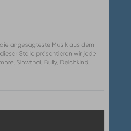
l die angesagteste Musik aus dem
eser Stelle präsentieren wir jede
re, Slowthai, Bully, Deichkind,