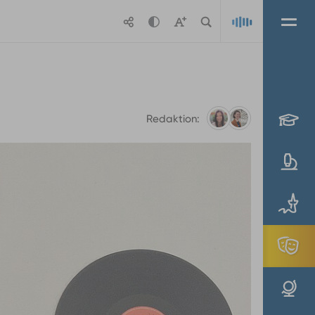
Playlis
Redaktion:
Marlene
Guthseel
(Foto:
Marlene
Guthseel)