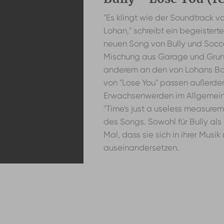
"Es klingt wie der Soundtrack 
Lohan," schreibt ein begeistert
neuen Song von Bully und Socce
Mischung aus Garage und Grung
anderem an den von Lohans Band
von "Lose You" passen außerdem
Erwachsenwerden im Allgemeine
"Time's just a useless measureme
des Songs. Sowohl für Bully als
Mal, dass sie sich in ihrer Mu
auseinandersetzen.