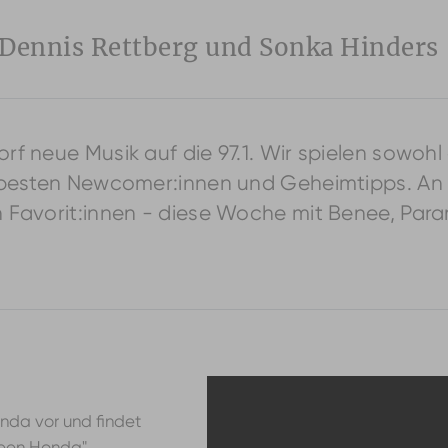
 Dennis Rettberg und Sonka Hinders
f neue Musik auf die 97.1. Wir spielen sowoh
besten Newcomer:innen und Geheimtipps. An di
Favorit:innen - diese Woche mit Benee, Paramo
nda vor und findet
Green Honda"