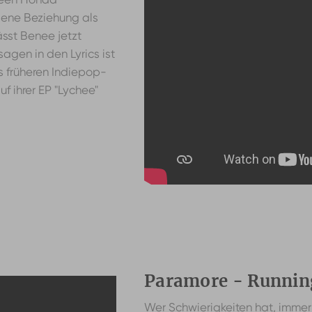
gene Beziehung als
ässt Benee jetzt
agen in den Lyrics ist
s früheren Indiepop-
f ihrer EP "Lychee"
Paramore - Runnin
Wer Schwierigkeiten hat, immer 