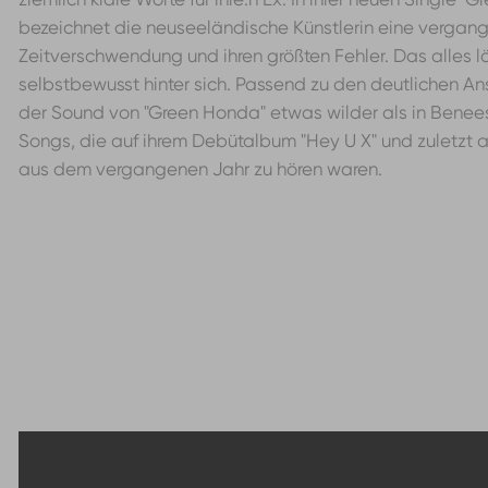
bezeichnet die neuseeländische Künstlerin eine vergan
Zeitverschwendung und ihren größten Fehler. Das alles l
selbstbewusst hinter sich. Passend zu den deutlichen Ans
der Sound von "Green Honda" etwas wilder als in Benee
Songs, die auf ihrem Debütalbum "Hey U X" und zuletzt au
aus dem vergangenen Jahr zu hören waren.