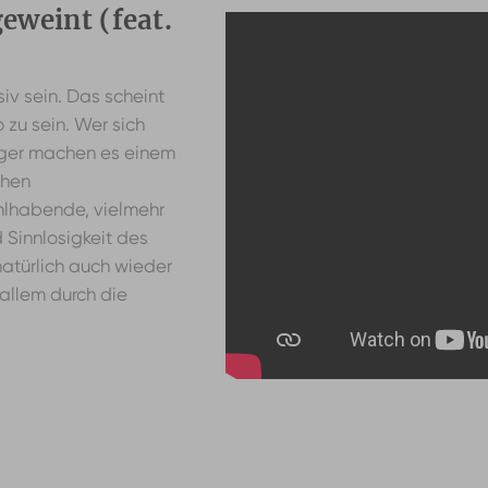
eweint (feat.
iv sein. Das scheint
zu sein. Wer sich
rger machen es einem
chen
ohlhabende, vielmehr
 Sinnlosigkeit des
natürlich auch wieder
allem durch die