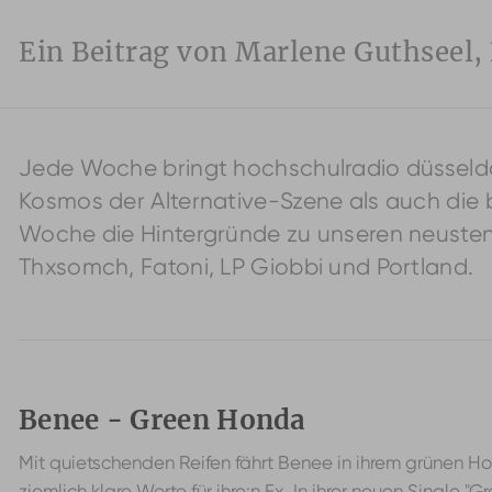
Ein Beitrag von Marlene Guthseel,
Jede Woche bringt hochschulradio düsseldor
Kosmos der Alternative-Szene als auch die 
Woche die Hintergründe zu unseren neusten 
Thxsomch, Fatoni, LP Giobbi und Portland.
Benee - Green Honda
Mit quietschenden Reifen fährt Benee in ihrem grünen Ho
ziemlich klare Worte für ihre:n Ex. In ihrer neuen Single "