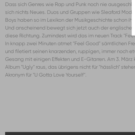
Dass sich Genres wie Rap und Punk noch nie ausgeschlo
sich nichts Neues. Duos und Gruppen wie Sleaford Mods
Boys haben so im Lexikon der Musikgeschichte schon ihre
Und anscheinend bewegt sich jetzt auch der englische 
diese Richtung. Zumindest wird das im neuen Track "Feel
In knapp zwei Minuten atmet "Feel Good" sämtlichen Fre
und filetiert seinen knarzenden, ruppigen, immer noch 
Gesang mit einigen Effekten und E-Gitarren. Am 3. Mär
Album "Ugly" raus, das übrigens nicht für "hässlich" stehe
Akronym für "U Gotta Love Yourself".