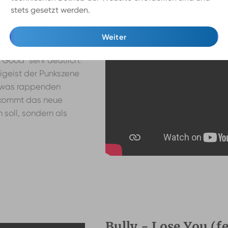
ssen haben, ist an
stets gesetzt werden.
Mehr Infos
 oder die Beastie
 Spuren hinterlassen.
Weiter
Rapper Slowthai in
 Good" sehr deutlich.
igeist der Punkszene
etwas rappenden
z kommt das neue
n soll, sondern als
Bully - Lose You (