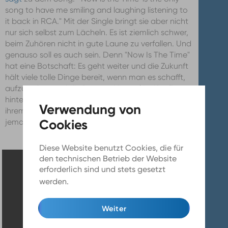
song to have me smiling and laughing listening to
it back in RCA." Mit der Single bringt sie aber nicht
nur sich selbst zum Lächeln. Es ist ziemlich schwer,
beim Zuhören nicht in gute Laune zu verfallen. Und
genauso soll es auch sein. Denn "Now Is The Time"
hat eine Botschaft: Es geht weiter und die Zukunft
hält viele tolle Dinge bereit, wenn man es schafft,
aufzustehen und die "grauen Himmel im Kopf"
hinter sich zu lassen. Der Song ist laut Jade Bird in
ihrem Hotelzimmer in Mexiko entstanden, um
jemandem aus einer schweren Zeit herauszuhelfen.
Diese Website benutzt Cookies, die für
den technischen Betrieb der Website
erforderlich sind und stets gesetzt
werden.
Mehr Infos
Weiter