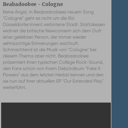
Beabadoobee - Cologne
Keine Angst, in Beabadoobees neuem Song
"Cologne" geht es nicht um die (für
Düsseldorfer:innen) verbotene Stadt. Stattdessen
widmet die britische Newcomerin sich dem Duft
einer geliebten Person, der immer wieder
sehnsüchtige Erinnerungen wachruft.
Schmachtend ist die Musik von "Cologne" bei
diesem Thema aber nicht. Beabadoobee
präsentiert ihren typischen College Rock-Sound,
den Fans schon von ihrem Debütalbum "Fake It
Flowers" aus dem letzten Herbst kennen und den
sie nun auf ihrer aktuellen EP "Our Extended Play"
weiterführt.