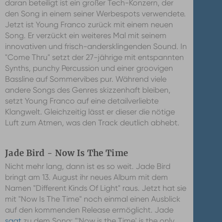
daran beteiligt ist ein großer Tech-Konzern, der
den Song in einem seiner Werbespots verwendete.
Jetzt ist Young Franco zurück mit einem neuen
Song. Er verzückt ein weiteres Mal mit seinem
innovativen und frisch-andersklingenden Sound. In
"Come Thru" setzt der 27-jährige mit entspannten
Synths, punchy Percussion und einer groovigen
Bassline auf Sommervibes pur. Während viele
andere Songs des Genres skizzenhaft bleiben,
setzt Young Franco auf eine detailverliebte
Klangwelt. Gleichzeitig lässt er dieser die nötige
Luft zum Atmen, was den Track deutlich abhebt.
Jade Bird - Now Is The Time
Nicht mehr lang, dann ist es so weit. Jade Bird
bringt am 13. August ihr neues Album mit dem
Namen "Different Kinds Of Light" raus. Jetzt hat sie
mit "Now Is The Time" noch einmal einen Ausblick
auf den kommenden Release ermöglicht. Jade
sagt
zu dem Song: "'Now is the Time' is the only