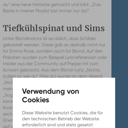
du“ eine neue Variante gemacht und lobt: „Das
Beste in meiner Playlist bist immer nur du!“
Tiefkühlspinat und Sims
Unter Blondinators ist es üblich, dass Schilder
gebastelt werden. Diese gab es deshalb nicht nur
für Emma Rose, sondern auch für Blond. Auf den
Plakaten wurden zum Beispiel Lyricreferenzen oder
Insider aus der Community auf Pappe mit zum
Konzert gebracht. Aus dem Blond-Lyric „Nichts
ballert so wie du“ (Wie du) wurde an dem Abend
„Nichts ballert so wie blond“ und aus „Nicht mal
mein Sim hat sein Leben im Griff“ (SIMS 3) wurde
„Sogar mein Sim ist Blondinator“. Passend dazu
kamen auch einige Fans mit Sims-typischen
Kostümen. Sie trugen die charakteristische grüne,
Diese Website benutzt Cookies, die für
sechseckige Doppelpyramide an einem Haarreifen.
den technischen Betrieb der Website
Einer von ihnen hat es im Laufe des Abends sogar
erforderlich sind und stets gesetzt
auf die Bühne geschafft.