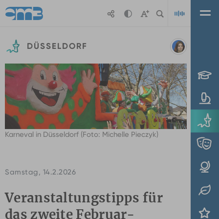
Zum Hauptinhalt springen
DÜSSELDORF
Playl
Karneval in Düsseldorf (Foto: Michelle Pieczyk)
Samstag, 14.2.2026
Veranstaltungstipps für
das zweite Februar-