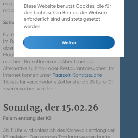
es gegen 8:45 Uhr eine kurze Einweisung. Wer
Diese Website benutzt Cookies, die für
möchte, kann verkleidet kommen.
den technischen Betrieb der Website
erforderlich sind und stets gesetzt
Schatzsuche durch die Altstadt
werden.
Mehr Infos
Für manche mehr, für manche weniger interessant:
Im Rahmen des Valentinstags besteht für Paare,
Weiter
aber natürlich auch für Freunde oder Familie die
Möglichkeit, eine Schatzsuche durch Düsseldorf zu
machen. Rätsel lösen und Abenteuer als
Alternative zu Kino- oder Restaurantbesuchen. Im
Internet können unter
Paarzeit-Schatzsuche
Tickets für verschiedene Zeitfenster ab 25 Euro für
zwei erworben werden.
Sonntag, der 15.02.26
Feiern entlang der Kö
Ab 11 Uhr wird anlässlich des Karnevals entlang der
Kö gefeiert. Den ganzen Tag lang werden bunte