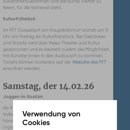
zusammenzukommen und die bunte Vielfalt zu
feiern, für die Karneval steht.
Kulturfrühstück
Im FFT Düsseldorf am Hauptbahnhof startet um 11
Uhr am Freitag ein Kulturfrühstück. Bei Getränken
und Snacks wird über freies Theater und Kultur
gesprochen und es besteht zudem die Möglichkeit,
mit Künstler:innen in den Austausch zu kommen.
Tickets können kostenlos auf der
Website des FFT
erworben werden.
Samstag, der 14.02.26
Joggen im Kostüm
Ab 9 Uhr findet der wöchentliche Parkrun im
Volksgarten unter dem Motto „Karneval“ statt. Es
handelt sich hierbei um einen ehrenamtlich
organisierten Gemeinschaftslauf. Für Erstläufer gibt