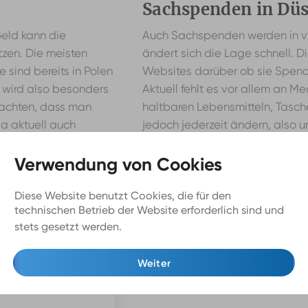
Sachspenden in Dü
eld kann die
Auch Sachspenden werden in v
ützen. Die meisten
ändert sich die Lage schnell. D
e sind bereits in Polen
Websites darüber ob sie Spen
 wird also besonders
Aktuell fehlt es vor allem an 
eachten, dass man
haltbaren Lebensmitteln, Tasch
da aktuell auch
jedoch jederzeit ändern, also u
bei denen das Geld
Organisationen nicht mit Dinge
werden.
Diese Website benutzt Cookies, die für den
technischen Betrieb der Website erforderlich sind und
stets gesetzt werden.
Mehr Infos
Weiter
ldorf: