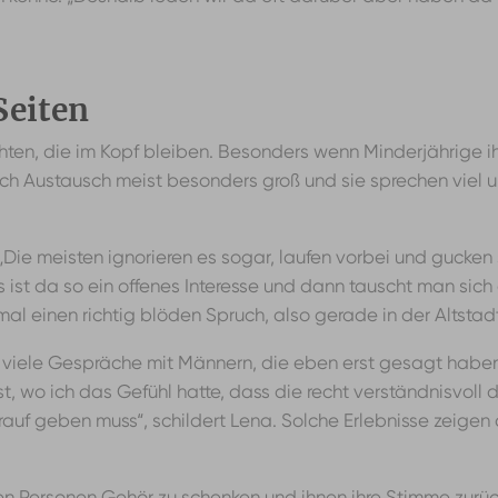
Seiten
hichten, die im Kopf bleiben. Besonders wenn Minderjährige 
 nach Austausch meist besonders groß und sie sprechen viel 
„Die meisten ignorieren es sogar, laufen vorbei und gucke
st da so ein offenes Interesse und dann tauscht man sich
al einen richtig blöden Spruch, also gerade in der Altstadt
 viele Gespräche mit Männern, die eben erst gesagt haben
st, wo ich das Gefühl hatte, dass die recht verständnisvoll 
rauf geben muss“, schildert Lena. Solche Erlebnisse zeigen 
fenen Personen Gehör zu schenken und ihnen ihre Stimme zur