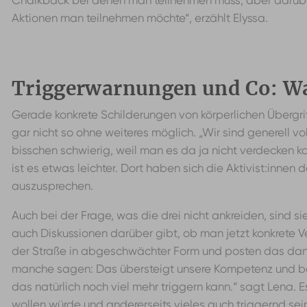
Chalkback bei denen man teilnehmen muss, aber darüber
Aktionen man teilnehmen möchte“, erzählt Elyssa.
Triggerwarnungen und Co: 
Gerade konkrete Schilderungen von körperlichen Übergri
gar nicht so ohne weiteres möglich. „Wir sind generell v
bisschen schwierig, weil man es da ja nicht verdecken kan
ist es etwas leichter. Dort haben sich die Aktivist:in
auszusprechen.
Auch bei der Frage, was die drei nicht ankreiden, sind si
auch Diskussionen darüber gibt, ob man jetzt konkret
der Straße in abgeschwächter Form und posten das dann 
manche sagen: Das übersteigt unsere Kompetenz und bei
das natürlich noch viel mehr triggern kann.“ sagt Lena. E
wollen würde und andererseits vieles auch triggernd se