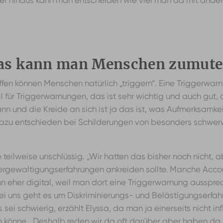
 hinaus kann man entscheiden wie viel man da mit anderen
Was kann man Menschen zumut
ffen können Menschen natürlich „triggern“. Eine Triggerwa
oll für Triggerwarnungen, das ist sehr wichtig und auch gut,
n und die Kreide an sich ist ja das ist, was Aufmerksamkeit
nen dazu entschieden bei Schilderungen von besonders schw
e teilweise unschlüssig. „Wir hatten das bisher noch nicht,
e Vergewaltigungserfahrungen ankreiden sollte. Manche A
eher digital, weil man dort eine Triggerwarnung aussprec
 uns geht es um Diskriminierungs- und Belästigungserfah
s sei schwierig, erzählt Elyssa, da man ja einerseits nicht
in könne. „Deshalb reden wir da oft darüber aber haben da