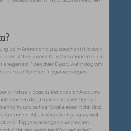
 in Kontakt treten will und auch an welchen
en?
rnung beim Ankreiden auszusprechen ist jedoch
 aber es ist bei unserer Kunstform manchmal ein
 erregen soll,“ berichtet Elyssa. Auf Instagram
erwiegenden
Vorfällen Triggerwarnungen
 aber wir wissen, dass es bei anderen Accounts
ccounts machen das, manche machen das auf
hen kann, und auf der Straße eben nicht. Und
rungen und nicht um Vergewaltigungen, weil
 inflationär Triggerwarnungen aussprechen
 noch nicht den perfekten Weg gefunden“.