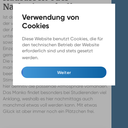
Nachmittagskaffee
Ist das Getränk bestellt, kann man sich an einem
der vielen Tische einen Sitzplatz suchen und mit
der Arbeit beginnen. Durch die
unterschiedlichen Sitzmöglichkeiten kann man hier
Diese Website benutzt Cookies, die für
sowohl gemütlich auf dem Sofa, allein am
den technischen Betrieb der Website
Einzeltisch, aber auch als Gruppe an einem
erforderlich sind und stets gesetzt
gemeinsamen Tisch lernen, schreiben und arbeiten.
werden.
Mehr Infos
Die vielen Steckdosen garantieren außerdem, dass
man seine Arbeit nicht wegen eines leeren Akkus
Weiter
beenden muss. Es herrscht eine vorwiegend ruhige
Stimmung, aber auch für ein nettes Gespräch ist
hier definitiv die passende Atmosphäre vorhanden.
Das Manko findet besonders bei Studierenden viel
Anklang, weshalb es hier nachmittags auch
manchmal etwas voll werden kann. Mit etwas
Glück ist aber immer noch ein Plätzchen frei.