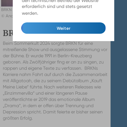
den technischen Betrieb der Website
erforderlich sind und stets gesetzt
BRKN auf dem Sommerkult 2024
werden.
Mehr Infos
© Andreas Meske
Weiter
BRKN
Beim Sommerkult 2024 sorgte BRKN für eine
mitreißende Show und ausgelassene Stimmung vor
der Bühne. Er wurde 1991 in Berlin-Kreuzberg
geboren. Als Zwölfjähriger fing er an zu singen, zu
rappen und eigene Texte zu verfassen. BRKNs
Karriere nahm Fahrt auf durch die Zusammenarbeit
mit Alligatoah, die zu seinem Debütalbum „Kauft
Meine Liebe“ führte. Nach weiteren Releases wie
„Einzimmervilla“ und einer längeren Pause
veröffentlichte er 2019 das emotionale Album
„Drama“, in dem er offen über Trennung und
Depression spricht. Damit feierte er bisher seinen
größten Erfolg.