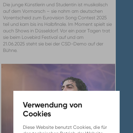
Die junge Künstlerin und Studentin ist musikalisch
auf dem Vormarsch – sie nahm am deutschen
Vorentscheid zum Eurovision Song Contest 2025
teil und kam bis ins Halbfinale. Im Moment spielt sie
auch Shows in Düsseldorf. Vor ein paar Tagen trat
sie beim Lovebird Festival auf und am
21.06.2025 steht sie bei der CSD-Demo auf der
Bühne.
Diese Website benutzt Cookies, die für