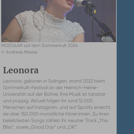
MODULAR auf dem Sommerkult 2024
© Andreas Meske
Leonora
Leonora, geboren in Solingen, stand 2022 beim
Sommerkult-Festival an der Heinrich-Heine-
Universität auf der Bühne. Ihre Musik ist tanzbar
und poppig. Aktuell folgen ihr rund 12.000
Menschen auf Instagram, und auf Spotify erreicht
sie über 150.000 monatliche Hörer:innen. Zu ihren
beliebtesten Songs zählen ihr neuster Track „This
Bliss“, sowie „Good Day“ und „OK“.