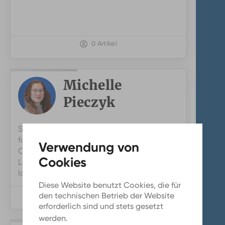
0 Artikel
Michelle
Pieczyk
Michelle
Seit meiner Kindheit schreibe und
Pieczyk
fotografiere ich gerne. Bei den
Campusmedien kann ich diese beiden
Leidenschaften miteinander verbinden.
Ich berichte am liebsten über ...
> MEHR
Diese Website benutzt Cookies, die für
23 Artikel
den technischen Betrieb der Website
erforderlich sind und stets gesetzt
werden.
Mehr Infos