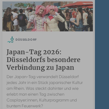
DÜSSELDORF
Japan-Tag 2026:
Düsseldorfs besondere
Verbindung zu Japan
Der Japan-Tag verwandelt Düsseldorf
jedes Jahr in ein Stück japanischer Kultur
am Rhein. Was steckt dahinter und wie
erlebt man einen Tag zwischen
Cosplayer:innen, Kulturprogramm und
buntem Feuerwerk?