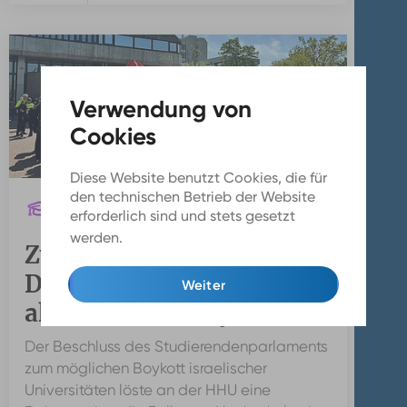
Diese Website benutzt Cookies, die für
den technischen Betrieb der Website
CAMPUS
erforderlich sind und stets gesetzt
werden.
Mehr Infos
Zwischen Protest und
Dialog: Streit um
Weiter
akademische Boykotte
Der Beschluss des Studierendenparlaments
zum möglichen Boykott israelischer
Universitäten löste an der HHU eine