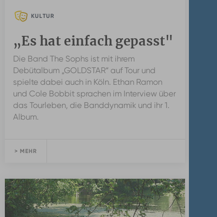
KULTUR
„Es hat einfach gepasst"
Die Band The Sophs ist mit ihrem
Debütalbum „GOLDSTAR“ auf Tour und
spielte dabei auch in Köln. Ethan Ramon
und Cole Bobbit sprachen im Interview über
das Tourleben, die Banddynamik und ihr 1.
Album.
> MEHR