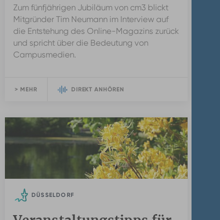
Zum fünfjährigen Jubiläum von cm3 blickt
Mitgründer Tim Neumann im Interview auf
die Entstehung des Online-Magazins zurück
und spricht über die Bedeutung von
Campusmedien.
> MEHR
DIREKT ANHÖREN
DÜSSELDORF