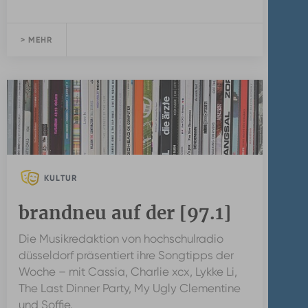
> MEHR
KULTUR
brandneu auf der [97.1]
Die Musikredaktion von hochschulradio
düsseldorf präsentiert ihre Songtipps der
Woche – mit Cassia, Charlie xcx, Lykke Li,
The Last Dinner Party, My Ugly Clementine
und Soffie.