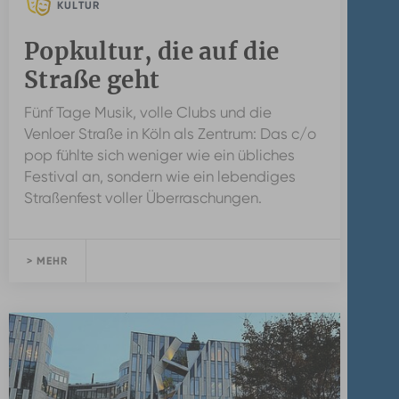
KULTUR
Popkultur, die auf die
Straße geht
Fünf Tage Musik, volle Clubs und die
Venloer Straße in Köln als Zentrum: Das c/o
pop fühlte sich weniger wie ein übliches
Festival an, sondern wie ein lebendiges
Straßenfest voller Überraschungen.
> MEHR