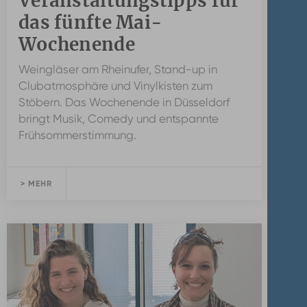
Veranstaltungstipps für
das fünfte Mai-
Wochenende
Weingläser am Rheinufer, Stand-up in
Clubatmosphäre und Vinylkisten zum
Stöbern. Das Wochenende in Düsseldorf
bringt Musik, Comedy und entspannte
Frühsommerstimmung.
> MEHR