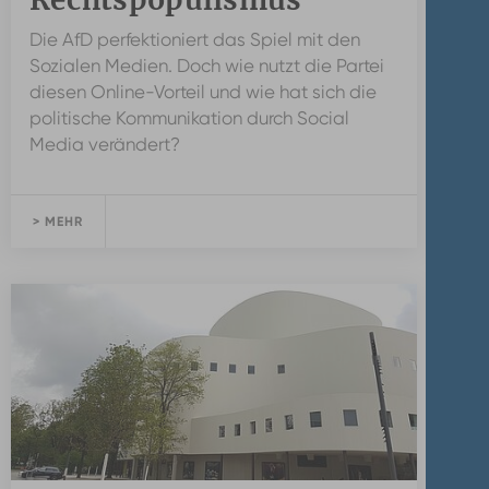
Die AfD perfektioniert das Spiel mit den
Sozialen Medien. Doch wie nutzt die Partei
diesen Online-Vorteil und wie hat sich die
politische Kommunikation durch Social
Media verändert?
> MEHR