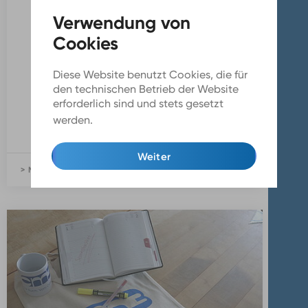
Hallend.
Kein Gruß zurück.
Kein Echo.
Gedanken leise trabend
Diese Website benutzt Cookies, die für
durch den Kopf.
den technischen Betrieb der Website
erforderlich sind und stets gesetzt
Piksen in hinterste Hirnareale -
werden.
Mehr Infos
Schmerz…
Weiter
> MEHR