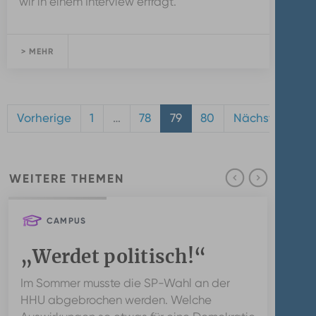
wir in einem Interview erfragt.
> MEHR
Vorherige
1
…
78
79
80
Nächste
WEITERE THEMEN
CAMPUS
„Werdet politisch!“
W
D
Im Sommer musste die SP-Wahl an der
HHU abgebrochen werden. Welche
Di