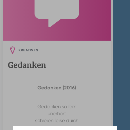
KREATIVES
Gedanken
Gedanken (2016)
Gedanken so fern
unerhört
schreien leise durch
den Raum.