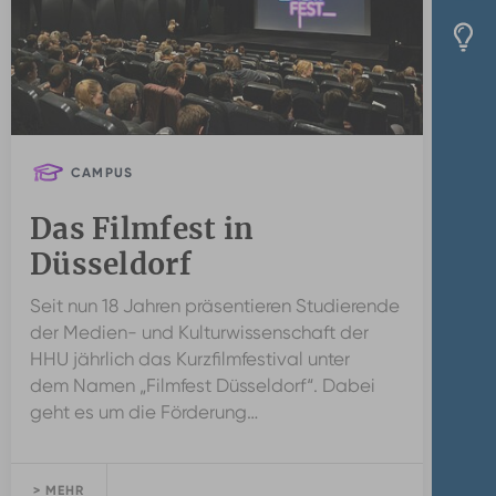
CAMPUS
Das Filmfest in
Düsseldorf
Seit nun 18 Jahren präsentieren Studierende
der Medien- und Kulturwissenschaft der
HHU jährlich das Kurzfilmfestival unter
dem Namen „Filmfest Düsseldorf“. Dabei
geht es um die Förderung…
> MEHR